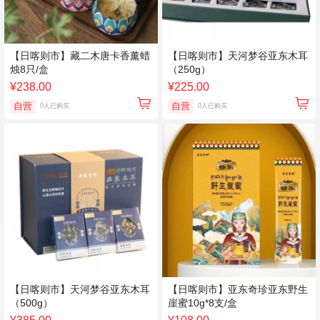
【日喀则市】藏二木唐卡香薰蜡
【日喀则市】天河梦谷亚东木耳
烛8只/盒
（250g）
¥238.00
¥225.00
自营
自营
0人已购买
0人已购买
【日喀则市】天河梦谷亚东木耳
【日喀则市】亚东奇珍亚东野生
（500g）
崖蜜10g*8支/盒