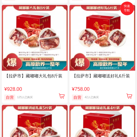
快速
导航
首页
搜索
分类
购物车
个人中心
【拉萨市】藏嘟嘟大礼包8斤装
【拉萨市】藏嘟嘟送好礼6斤装
¥928.00
¥758.00
自营
自营
125人已购买
42人已购买