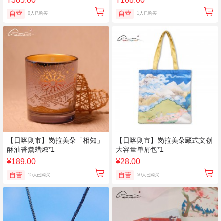
¥385.00
¥108.00
自营
自营
0人已购买
1人已购买
【日喀则市】岗拉美朵「相知」
【日喀则市】岗拉美朵藏式文创
酥油香薰蜡烛*1
大容量单肩包*1
¥189.00
¥28.00
自营
自营
15人已购买
50人已购买