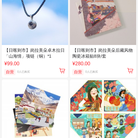
【日喀则市】岗拉美朵卓木拉日
【日喀则市】岗拉美朵后藏风物
「山海情」项链（铜）*1
陶瓷冰箱贴8块/套
¥99.00
¥280.00
自营
自营
0人已购买
0人已购买