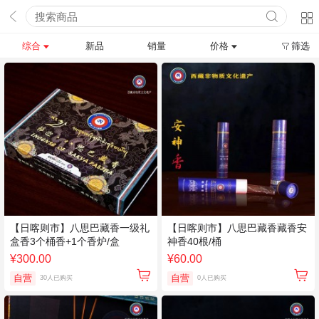
综合
新品
销量
价格
筛选
【日喀则市】八思巴藏香一级礼
【日喀则市】八思巴藏香藏香安
盒香3个桶香+1个香炉/盒
神香40根/桶
¥300.00
¥60.00
自营
自营
30人已购买
0人已购买