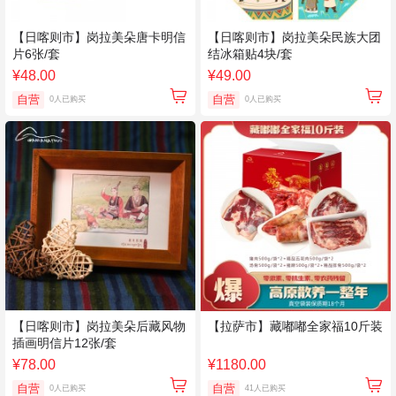
【日喀则市】岗拉美朵唐卡明信
【日喀则市】岗拉美朵民族大团
片6张/套
结冰箱贴4块/套
¥48.00
¥49.00
自营
自营
0人已购买
0人已购买
【日喀则市】岗拉美朵后藏风物
【拉萨市】藏嘟嘟全家福10斤装
插画明信片12张/套
¥78.00
¥1180.00
自营
自营
0人已购买
41人已购买