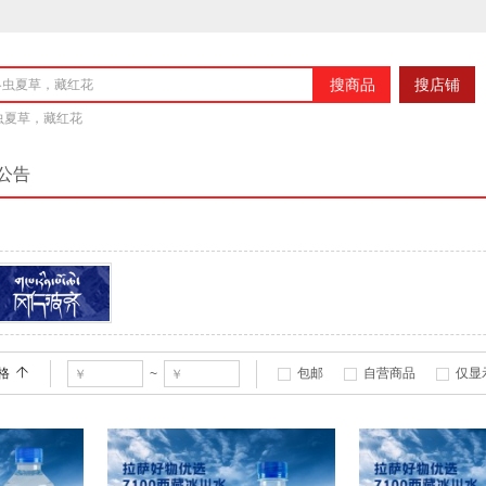
搜商品
搜店铺
冬虫夏草，藏红花
公告
冈仁波齐
格
包邮
自营商品
仅显
~