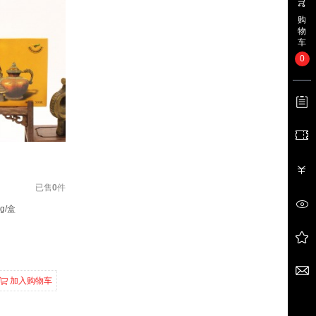
购
物
车
0
已售
0
件
g/盒
加入购物车