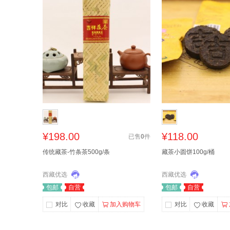
¥198.00
¥118.00
已售
0
件
传统藏茶-竹条茶500g/条
藏茶小圆饼100g/桶
西藏优选
西藏优选
包邮
自营
包邮
自营
对比
收藏
加入购物车
对比
收藏