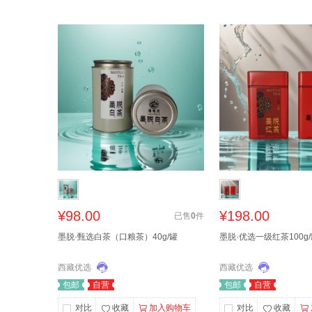
¥98.00
¥198.00
已售
0
件
墨脱·甄选白茶（口粮茶）40g/罐
墨脱·优选一级红茶100g
西藏优选
西藏优选
包邮
自营
包邮
自营
对比
收藏
加入购物车
对比
收藏