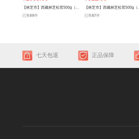
【林芝市】西藏林芝松茸500g（12厘米以上）
【林芝市】西藏林
已售
69
件
已售
87
件
七天包退
正品保障