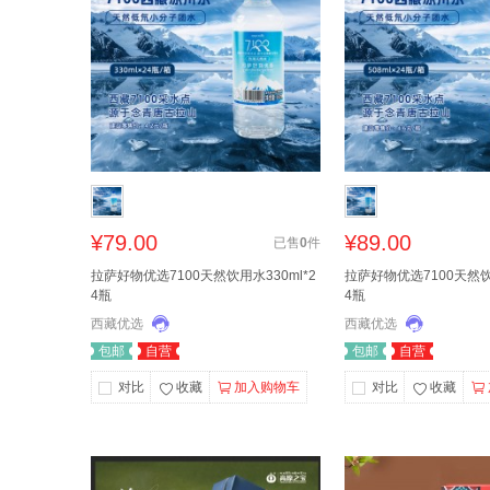
¥79.00
¥89.00
已售
0
件
拉萨好物优选7100天然饮用水330ml*2
拉萨好物优选7100天然饮用
4瓶
4瓶
西藏优选
西藏优选
包邮
自营
包邮
自营
对比
收藏
加入购物车
对比
收藏