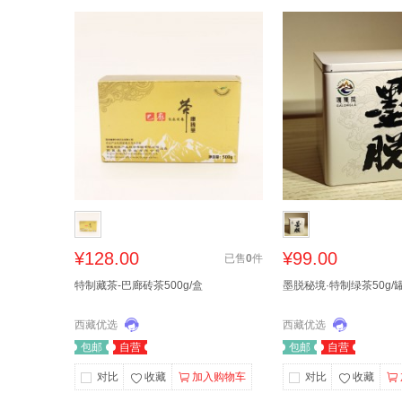
¥128.00
¥99.00
已售
0
件
特制藏茶-巴廊砖茶500g/盒
墨脱秘境·特制绿茶50g/
西藏优选
西藏优选
包邮
自营
包邮
自营
对比
收藏
加入购物车
对比
收藏