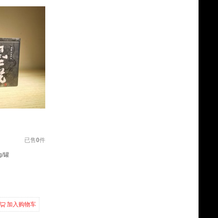
已售
0
件
/罐
加入购物车