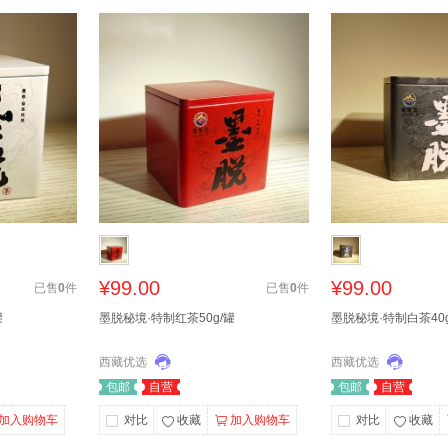
¥99.00
¥99.00
已售
0
件
已售
0
件
罐
墨脱秘境·特制红茶50g/罐
墨脱秘境·特制白茶40g
西藏优选
西藏优选
包邮
自营
包邮
自营
加入购物车
对比
收藏
加入购物车
对比
收藏