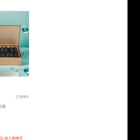
已售
0
件
/盒
加入购物车