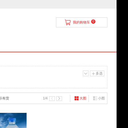
0
我的购物车
多选
示有货
1
/4
大图
小图