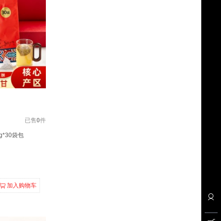
已售
0
件
*30袋包
加入购物车