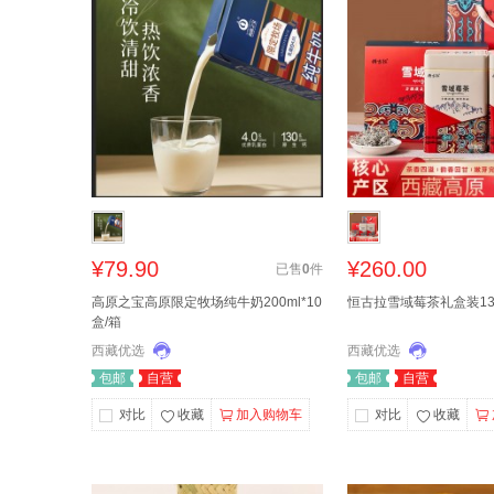
¥79.90
¥260.00
已售
0
件
高原之宝高原限定牧场纯牛奶200ml*10
恒古拉雪域莓茶礼盒装130
盒/箱
西藏优选
西藏优选
包邮
自营
包邮
自营
对比
收藏
加入购物车
对比
收藏