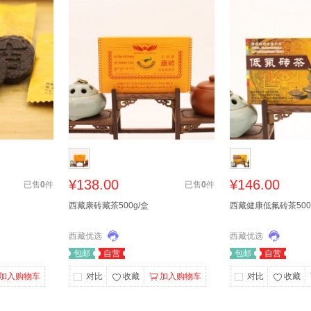
¥138.00
¥146.00
已售
0
件
已售
0
件
西藏康砖藏茶500g/盒
西藏健康低氟砖茶500
西藏优选
西藏优选
包邮
自营
包邮
自营
加入购物车
对比
收藏
加入购物车
对比
收藏