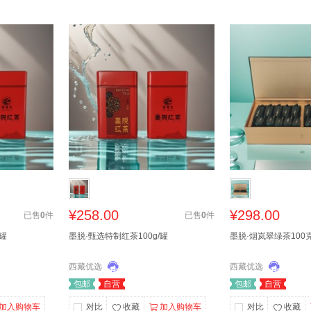
¥258.00
¥298.00
已售
0
件
已售
0
件
/罐
墨脱·甄选特制红茶100g/罐
墨脱·烟岚翠绿茶100克
西藏优选
西藏优选
包邮
自营
包邮
自营
加入购物车
对比
收藏
加入购物车
对比
收藏