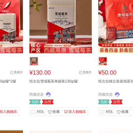
¥130.00
¥50.00
已售
0
件
已售
0
件
g/罐*2罐
恒古拉雪域莓茶单罐装130g/罐
恒古拉独立装袋泡茶3g
西藏优选
西藏优选
包邮
自营
包邮
自营
加入购物车
对比
收藏
加入购物车
对比
收藏