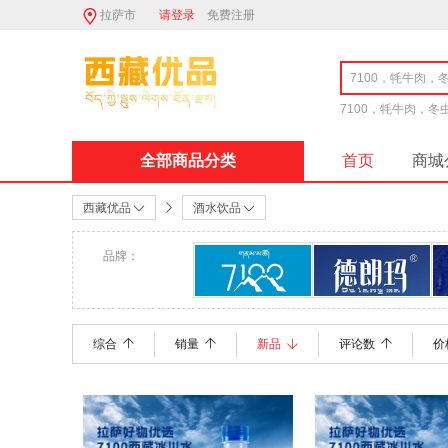
拉萨市
请登录
免费注册
7100，牦牛肉，
全部商品分类
首页
商城
西藏优品
酒水饮品
品牌：
7100
德朗玛
综合
销量
新品
评论数
价