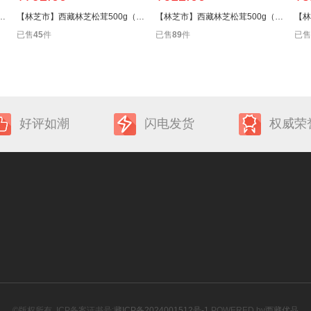
芝松茸500g（9厘米-12厘米）
【林芝市】西藏林芝松茸500g（7厘米-9厘米）
【林芝市】西藏林芝松茸500g（5厘米-7厘米）
已售
45
件
已售
89
件
已售
好评如潮
闪电发货
权威荣
©版权所有
ICP备案证书号:
藏ICP备2024001512号-1
POWERED by
西藏优品