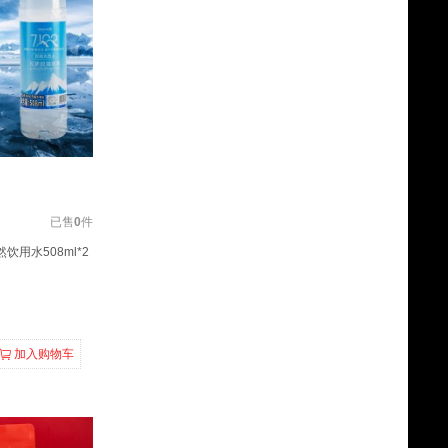
已售
0
件
饮用水508ml*2
加入购物车