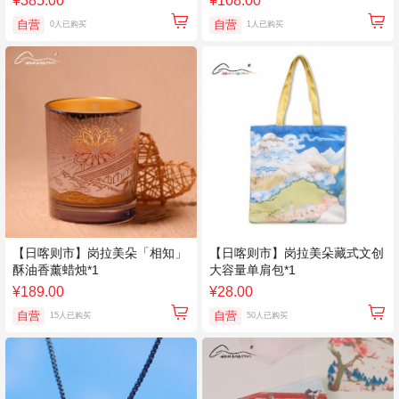
¥385.00
¥108.00
自营
自营
0人已购买
1人已购买
【日喀则市】岗拉美朵「相知」
【日喀则市】岗拉美朵藏式文创
酥油香薰蜡烛*1
大容量单肩包*1
¥189.00
¥28.00
自营
自营
15人已购买
50人已购买