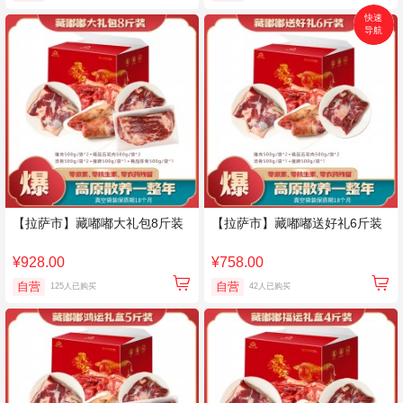
快速
导航
首页
搜索
分类
购物车
个人中心
【拉萨市】藏嘟嘟大礼包8斤装
【拉萨市】藏嘟嘟送好礼6斤装
¥928.00
¥758.00
自营
自营
125人已购买
42人已购买