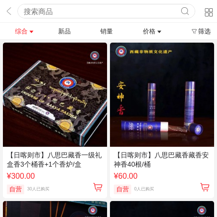
综合
新品
销量
价格
筛选
【日喀则市】八思巴藏香一级礼
【日喀则市】八思巴藏香藏香安
盒香3个桶香+1个香炉/盒
神香40根/桶
¥300.00
¥60.00
自营
自营
30人已购买
0人已购买