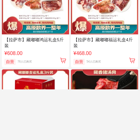
【拉萨市】藏嘟嘟鸿运礼盒5斤
【拉萨市】藏嘟嘟福运礼盒4斤
装
装
¥608.00
¥468.00
自营
自营
78人已购买
54人已购买