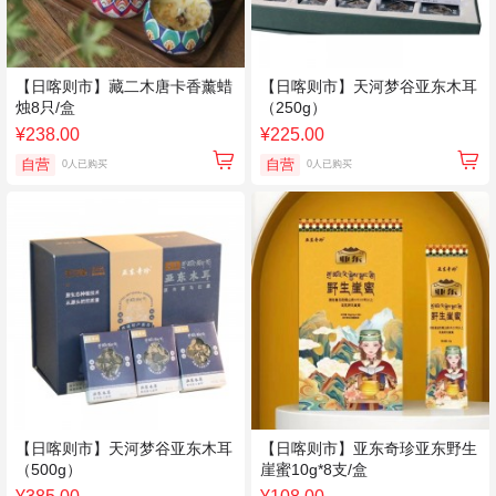
【日喀则市】藏二木唐卡香薰蜡
【日喀则市】天河梦谷亚东木耳
烛8只/盒
（250g）
¥238.00
¥225.00
自营
自营
0人已购买
0人已购买
【日喀则市】天河梦谷亚东木耳
【日喀则市】亚东奇珍亚东野生
（500g）
崖蜜10g*8支/盒