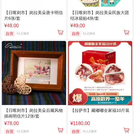
【日喀则市】岗拉美朵唐卡明信
【日喀则市】岗拉美朵民族大团
片6张/套
结冰箱贴4块/套
¥48.00
¥49.00
自营
自营
0人已购买
0人已购买
【日喀则市】岗拉美朵后藏风物
【拉萨市】藏嘟嘟全家福10斤装
插画明信片12张/套
¥78.00
¥1180.00
自营
自营
0人已购买
41人已购买