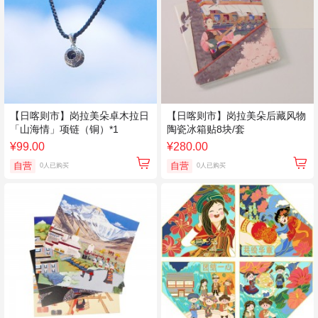
【日喀则市】岗拉美朵卓木拉日
【日喀则市】岗拉美朵后藏风物
「山海情」项链（铜）*1
陶瓷冰箱贴8块/套
¥99.00
¥280.00
自营
自营
0人已购买
0人已购买