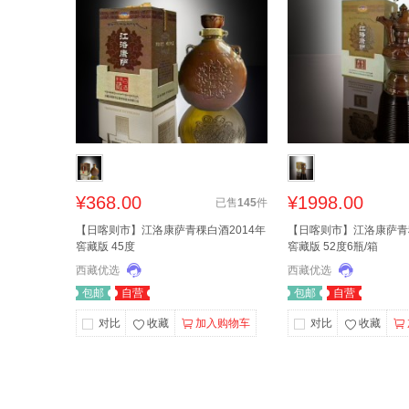
¥368.00
¥1998.00
已售
145
件
【日喀则市】江洛康萨青稞白酒2014年
【日喀则市】江洛康萨青稞
窖藏版 45度
窖藏版 52度6瓶/箱
西藏优选
西藏优选
包邮
自营
包邮
自营
对比
收藏
加入购物车
对比
收藏