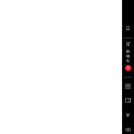
购
物
车
0