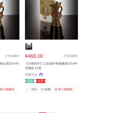
¥468.00
已售
156
件
已售
325
件
白酒2014年
【日喀则市】江洛康萨青稞藏酒2014年
窖藏版 52度
西藏优选
包邮
自营
加入购物车
对比
收藏
加入购物车