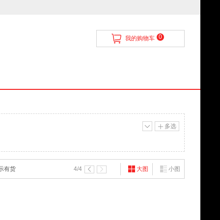
0
我的购物车
多选
示有货
4
/4
大图
小图