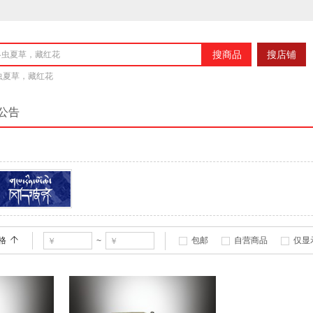
搜商品
搜店铺
冬虫夏草，藏红花
公告
冈仁波齐
格
包邮
自营商品
仅显
~