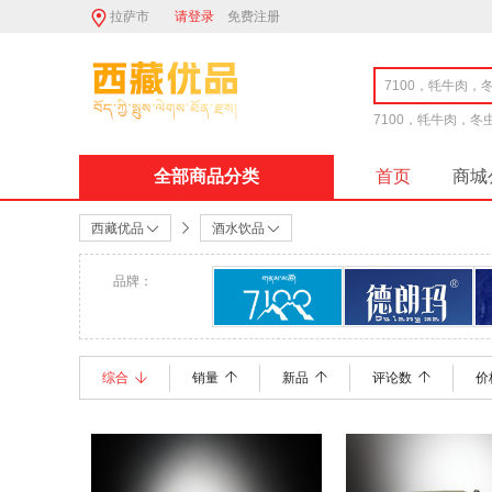
拉萨市
请登录
免费注册
7100，牦牛肉，
全部商品分类
首页
商城
西藏优品
酒水饮品
品牌：
7100
德朗玛
综合
销量
新品
评论数
价