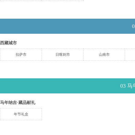
西藏城市
拉萨市
日喀则市
山南市
03 
马年纳吉·藏品献礼
年节礼盒