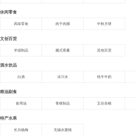
休闲零食
风味零食
肉干肉脯
中秋月饼
文创百货
羊绒制品
藏式香薰
其他百货
酒水饮品
白酒
冰川水
牦牛牛奶
粮油副食
食用油
青稞制品
五谷杂粮
特产水果
长兴杨梅
无锡水蜜桃