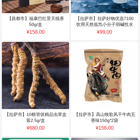
【昌都市】福康巴红景天线香
【拉萨市】拉萨好物优选7100
50g/盒
饮用天然低氘小分子弱碱性水
330ml*24瓶/箱
¥158.00
¥99.00
【拉萨市】10根管状精品虫草盒
【拉萨市】高山牧歌风干牛肉五
装2.5g/盒
香味150g*2袋
¥680.00
¥156.00