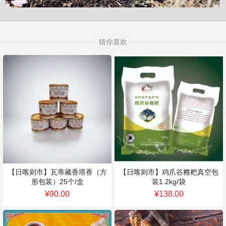
猜你喜欢
【日喀则市】瓦蒂藏香塔香（方
【日喀则市】鸡爪谷糌粑真空包
形包装）25个/盒
装1.2kg/袋
¥90.00
¥138.00