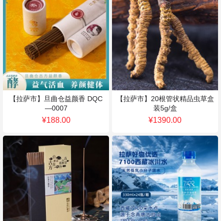
【拉萨市】旦曲仓益颜香 DQC
【拉萨市】20根管状精品虫草盒
—0007
装5g/盒
¥188.00
¥1390.00