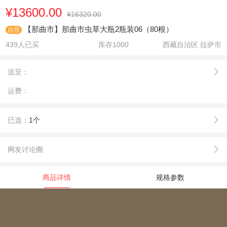
¥13600.00
¥16320.00
【那曲市】那曲市虫草大瓶2瓶装06（80根）
自营
439人已买
库存
1000
西藏自治区 拉萨市
送至：
运费：
已选：
1个
网友讨论圈
商品详情
规格参数