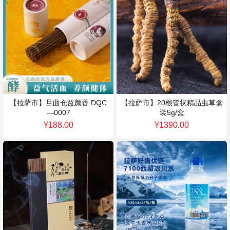
【拉萨市】旦曲仓益颜香 DQC
【拉萨市】20根管状精品虫草盒
—0007
装5g/盒
¥188.00
¥1390.00