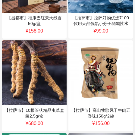
【昌都市】福康巴红景天线香
【拉萨市】拉萨好物优选7100
50g/盒
饮用天然低氘小分子弱碱性水
330ml*24瓶/箱
¥158.00
¥99.00
【拉萨市】10根管状精品虫草盒
【拉萨市】高山牧歌风干牛肉五
装2.5g/盒
香味150g*2袋
¥680.00
¥156.00