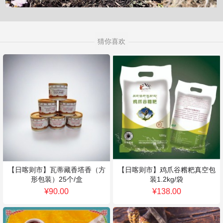
猜你喜欢
【日喀则市】瓦蒂藏香塔香（方
【日喀则市】鸡爪谷糌粑真空包
形包装）25个/盒
装1.2kg/袋
¥90.00
¥138.00