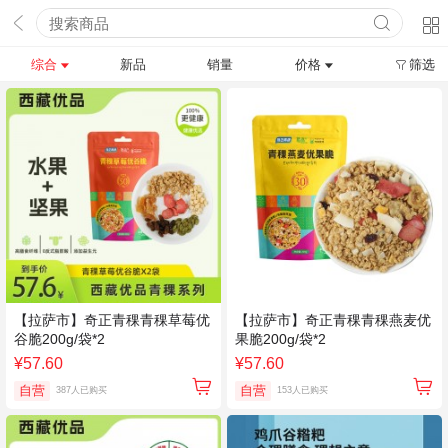
综合
新品
销量
价格
筛选
【拉萨市】奇正青稞青稞草莓优
【拉萨市】奇正青稞青稞燕麦优
谷脆200g/袋*2
果脆200g/袋*2
¥57.60
¥57.60
自营
自营
387人已购买
153人已购买