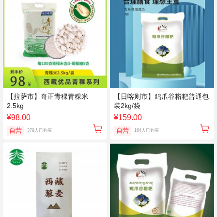
【拉萨市】奇正青稞青稞米
【日喀则市】鸡爪谷糌粑普通包
2.5kg
装2kg/袋
¥98.00
¥159.00
自营
自营
379人已购买
164人已购买