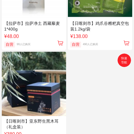
【拉萨市】拉萨净土 西藏藜麦
【日喀则市】鸡爪谷糌粑真空包
1*400g
装1.2kg/袋
¥48.00
¥138.00
自营
自营
99人已购买
490人已购买
快速
导航
首页
搜索
分类
购物车
个人中心
【日喀则市】亚东野生黑木耳
（礼盒装）