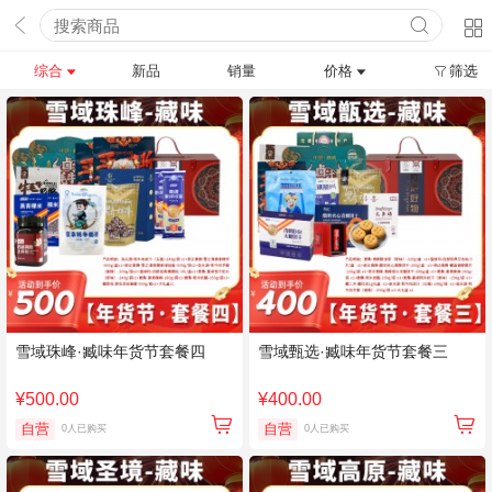
综合
新品
销量
价格
筛选
雪域珠峰·臧味年货节套餐四
雪域甄选·臧味年货节套餐三
¥500.00
¥400.00
自营
自营
0人已购买
0人已购买