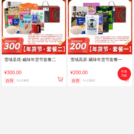
雪域圣境·臧味年货节套餐二
雪域高原·藏味年货节套餐一
快速
¥300.00
¥200.00
导航
首页
自营
自营
0人已购买
0人已购买
搜索
分类
购物车
个人中心